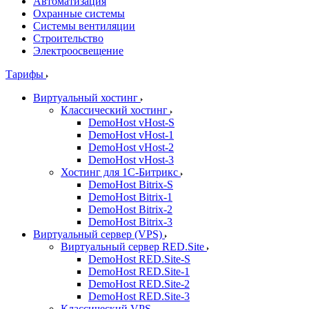
Автоматизация
Охранные системы
Системы вентиляции
Строительство
Электроосвещение
Тарифы
Виртуальный хостинг
Классический хостинг
DemoHost vHost-S
DemoHost vHost-1
DemoHost vHost-2
DemoHost vHost-3
Хостинг для 1С-Битрикс
DemoHost Bitrix-S
DemoHost Bitrix-1
DemoHost Bitrix-2
DemoHost Bitrix-3
Виртуальный сервер (VPS)
Виртуальный сервер RED.Site
DemoHost RED.Site-S
DemoHost RED.Site-1
DemoHost RED.Site-2
DemoHost RED.Site-3
Классический VPS