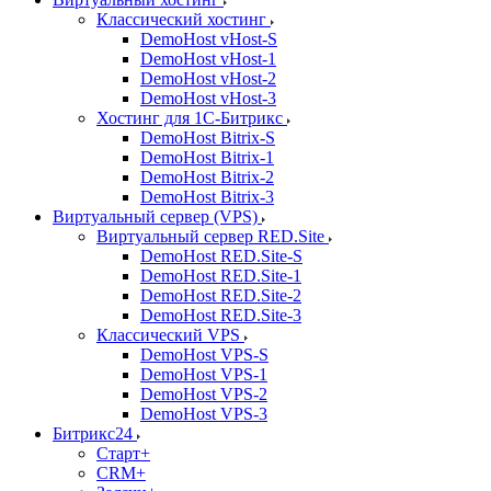
Классический хостинг
DemoHost vHost-S
DemoHost vHost-1
DemoHost vHost-2
DemoHost vHost-3
Хостинг для 1С-Битрикс
DemoHost Bitrix-S
DemoHost Bitrix-1
DemoHost Bitrix-2
DemoHost Bitrix-3
Виртуальный сервер (VPS)
Виртуальный сервер RED.Site
DemoHost RED.Site-S
DemoHost RED.Site-1
DemoHost RED.Site-2
DemoHost RED.Site-3
Классический VPS
DemoHost VPS-S
DemoHost VPS-1
DemoHost VPS-2
DemoHost VPS-3
Битрикс24
Старт+
CRM+