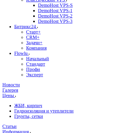
DemoHost VPS-S
DemoHost VPS-1
DemoHost VPS-2
DemoHost VPS-3
Битрикс24
Старт+
CRM+
Задачи+
Компания
Flowlu
Начальный
Стандарт
Профи
Эксперт
Новости
Галерея
Цены
ЖБИ, кирпич
Гидроизоляция и утеплители
Грунты, сетки
Статьи
Информация