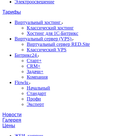
Электроосвещение
Тарифы
Виртуальный хостинг
Классический хостинг
Хостинг для 1С-Битрикс
Виртуальный сервер (VPS)
Виртуальный сервер RED.Site
Классический VPS
Битрикс24
Старт+
CRM+
Задачи+
Компания
Flowlu
Начальный
Стандарт
Профи
Эксперт
Новости
Галерея
Цены
ЖБИ, кирпич