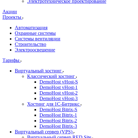
Электротехническое проектирование
Акции
Проекты
Автоматизация
Охранные системы
Системы вентиляции
Строительство
Электроосвещение
Тарифы
Виртуальный хостинг
Классический хостинг
DemoHost vHost-S
DemoHost vHost-1
DemoHost vHost-2
DemoHost vHost-3
Хостинг для 1С-Битрикс
DemoHost Bitrix-S
DemoHost Bitrix-1
DemoHost Bitrix-2
DemoHost Bitrix-3
Виртуальный сервер (VPS)
Виртуальный сервер RED.Site