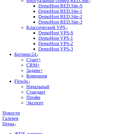
Виртуальный сервер RED.Site
DemoHost RED.Site-S
DemoHost RED.Site-1
DemoHost RED.Site-2
DemoHost RED.Site-3
Классический VPS
DemoHost VPS-S
DemoHost VPS-1
DemoHost VPS-2
DemoHost VPS-3
Битрикс24
Старт+
CRM+
Задачи+
Компания
Flowlu
Начальный
Стандарт
Профи
Эксперт
Новости
Галерея
Цены
ЖБИ, кирпич