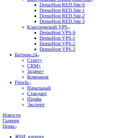
DemoHost RED.Site-S
DemoHost RED.Site-1
DemoHost RED.Site-2
DemoHost RED.Site-3
Классический VPS
DemoHost VPS-S
DemoHost VPS-1
DemoHost VPS-2
DemoHost VPS-3
Битрикс24
Старт+
CRM+
Задачи+
Компания
Flowlu
Начальный
Стандарт
Профи
Эксперт
Новости
Галерея
Цены
ЖБИ, кирпич