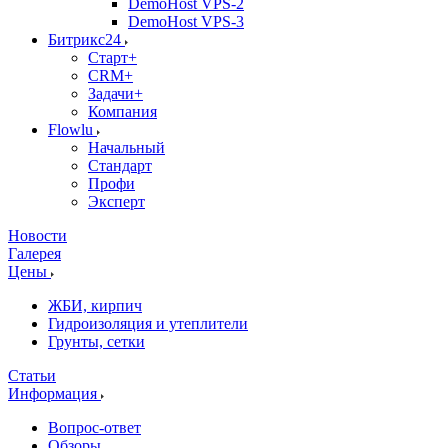
DemoHost VPS-2
DemoHost VPS-3
Битрикс24
Старт+
CRM+
Задачи+
Компания
Flowlu
Начальный
Стандарт
Профи
Эксперт
Новости
Галерея
Цены
ЖБИ, кирпич
Гидроизоляция и утеплители
Грунты, сетки
Статьи
Информация
Вопрос-ответ
Обзоры