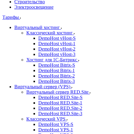
Строительство
Электроосвещение
Тарифы
Виртуальный хостинг
Классический хостинг
DemoHost vHost-S
DemoHost vHost-1
DemoHost vHost-2
DemoHost vHost-3
Хостинг для 1С-Битрикс
DemoHost Bitrix-S
DemoHost Bitrix-1
DemoHost Bitrix-2
DemoHost Bitrix-3
Виртуальный сервер (VPS)
Виртуальный сервер RED.Site
DemoHost RED.Site-S
DemoHost RED.Site-1
DemoHost RED.Site-2
DemoHost RED.Site-3
Классический VPS
DemoHost VPS-S
DemoHost VPS-1