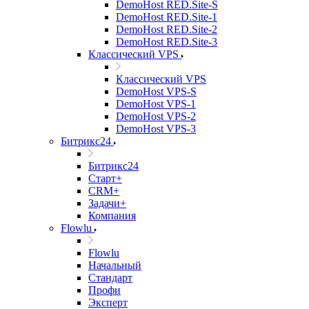
DemoHost RED.Site-S
DemoHost RED.Site-1
DemoHost RED.Site-2
DemoHost RED.Site-3
Классический VPS
Классический VPS
DemoHost VPS-S
DemoHost VPS-1
DemoHost VPS-2
DemoHost VPS-3
Битрикс24
Битрикс24
Старт+
CRM+
Задачи+
Компания
Flowlu
Flowlu
Начальный
Стандарт
Профи
Эксперт