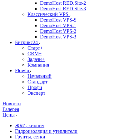
DemoHost RED.Site-2
DemoHost RED.Site-3
Классический VPS
DemoHost VPS-S
DemoHost VPS-1
DemoHost VPS-2
DemoHost VPS-3
Битрикс24
Старт+
CRM+
Задачи+
Компания
Flowlu
Начальный
Стандарт
Профи
Эксперт
Новости
Галерея
Цены
ЖБИ, кирпич
Гидроизоляция и утеплители
Грунты, сетки