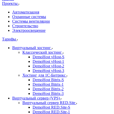
Проекты
Автоматизация
Охранные системы
Системы вентиляции
Строительство
Электроосвещение
Тарифы
Виртуальный хостинг
Классический хостинг
DemoHost vHost-S
DemoHost vHost-1
DemoHost vHost-2
DemoHost vHost-3
Хостинг для 1С-Битрикс
DemoHost Bitrix-S
DemoHost Bitrix-1
DemoHost Bitrix-2
DemoHost Bitrix-3
Виртуальный сервер (VPS)
Виртуальный сервер RED.Site
DemoHost RED.Site-S
DemoHost RED.Site-1