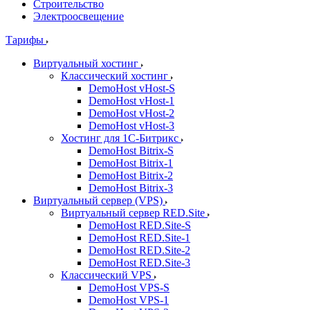
Строительство
Электроосвещение
Тарифы
Виртуальный хостинг
Классический хостинг
DemoHost vHost-S
DemoHost vHost-1
DemoHost vHost-2
DemoHost vHost-3
Хостинг для 1С-Битрикс
DemoHost Bitrix-S
DemoHost Bitrix-1
DemoHost Bitrix-2
DemoHost Bitrix-3
Виртуальный сервер (VPS)
Виртуальный сервер RED.Site
DemoHost RED.Site-S
DemoHost RED.Site-1
DemoHost RED.Site-2
DemoHost RED.Site-3
Классический VPS
DemoHost VPS-S
DemoHost VPS-1