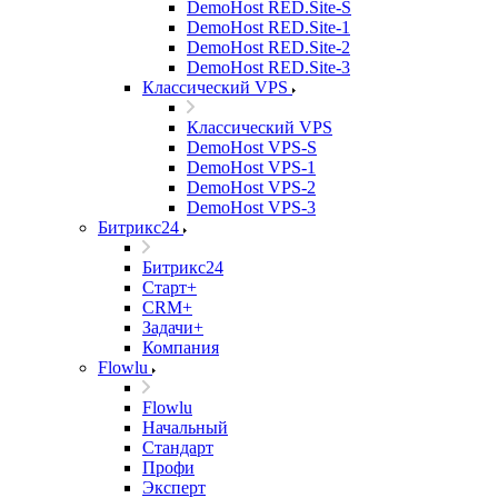
DemoHost RED.Site-S
DemoHost RED.Site-1
DemoHost RED.Site-2
DemoHost RED.Site-3
Классический VPS
Классический VPS
DemoHost VPS-S
DemoHost VPS-1
DemoHost VPS-2
DemoHost VPS-3
Битрикс24
Битрикс24
Старт+
CRM+
Задачи+
Компания
Flowlu
Flowlu
Начальный
Стандарт
Профи
Эксперт