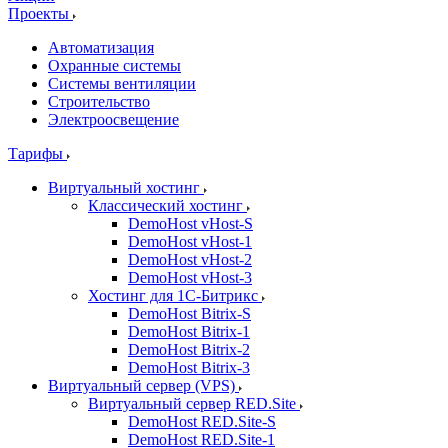
Проекты
Автоматизация
Охранные системы
Системы вентиляции
Строительство
Электроосвещение
Тарифы
Виртуальный хостинг
Классический хостинг
DemoHost vHost-S
DemoHost vHost-1
DemoHost vHost-2
DemoHost vHost-3
Хостинг для 1С-Битрикс
DemoHost Bitrix-S
DemoHost Bitrix-1
DemoHost Bitrix-2
DemoHost Bitrix-3
Виртуальный сервер (VPS)
Виртуальный сервер RED.Site
DemoHost RED.Site-S
DemoHost RED.Site-1