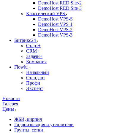
DemoHost RED.Site-2
DemoHost RED.Site-3
Классический VPS
DemoHost VPS-S
DemoHost VPS-1
DemoHost VPS-2
DemoHost VPS-3
Битрикс24
Старт+
CRM+
Задачи+
Компания
Flowlu
Начальный
Стандарт
Профи
Эксперт
Новости
Галерея
Цены
ЖБИ, кирпич
Гидроизоляция и утеплители
Грунты, сетки