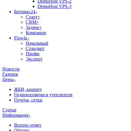
DemoHost VPS-2
DemoHost VPS-3
Битрикс24
Старт+
CRM+
Задачи+
Компания
Flowlu
Начальный
Стандарт
Профи
Эксперт
Новости
Галерея
Цены
ЖБИ, кирпич
Гидроизоляция и утеплители
Грунты, сетки
Статьи
Информация
Вопрос-ответ
Обзоры