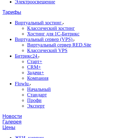
Электроосвещение
Тарифы
Виртуальный хостинг
Классический хостинг
Хостинг для 1С-Битрикс
Виртуальный сервер (VPS)
Виртуальный сервер RED.Site
Классический VPS
Битрикс24
Старт+
CRM+
Задачи+
Компания
Flowlu
Начальный
Стандарт
Профи
Эксперт
Новости
Галерея
Цены
ЖБИ, кирпич