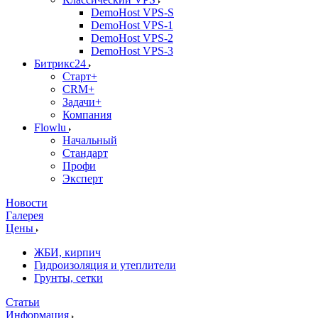
DemoHost VPS-S
DemoHost VPS-1
DemoHost VPS-2
DemoHost VPS-3
Битрикс24
Старт+
CRM+
Задачи+
Компания
Flowlu
Начальный
Стандарт
Профи
Эксперт
Новости
Галерея
Цены
ЖБИ, кирпич
Гидроизоляция и утеплители
Грунты, сетки
Статьи
Информация