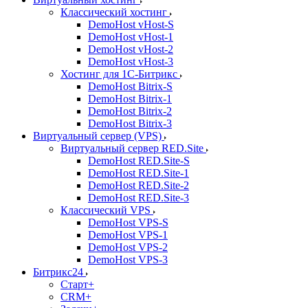
Классический хостинг
DemoHost vHost-S
DemoHost vHost-1
DemoHost vHost-2
DemoHost vHost-3
Хостинг для 1С-Битрикс
DemoHost Bitrix-S
DemoHost Bitrix-1
DemoHost Bitrix-2
DemoHost Bitrix-3
Виртуальный сервер (VPS)
Виртуальный сервер RED.Site
DemoHost RED.Site-S
DemoHost RED.Site-1
DemoHost RED.Site-2
DemoHost RED.Site-3
Классический VPS
DemoHost VPS-S
DemoHost VPS-1
DemoHost VPS-2
DemoHost VPS-3
Битрикс24
Старт+
CRM+