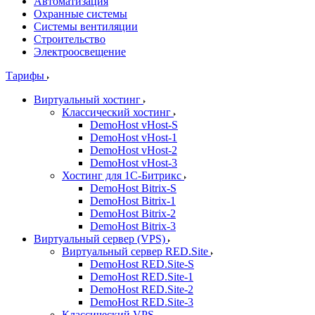
Автоматизация
Охранные системы
Системы вентиляции
Строительство
Электроосвещение
Тарифы
Виртуальный хостинг
Классический хостинг
DemoHost vHost-S
DemoHost vHost-1
DemoHost vHost-2
DemoHost vHost-3
Хостинг для 1С-Битрикс
DemoHost Bitrix-S
DemoHost Bitrix-1
DemoHost Bitrix-2
DemoHost Bitrix-3
Виртуальный сервер (VPS)
Виртуальный сервер RED.Site
DemoHost RED.Site-S
DemoHost RED.Site-1
DemoHost RED.Site-2
DemoHost RED.Site-3
Классический VPS