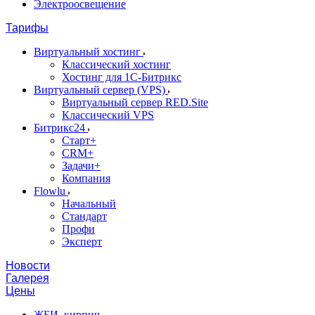
Электроосвещение
Тарифы
Виртуальный хостинг
Классический хостинг
Хостинг для 1С-Битрикс
Виртуальный сервер (VPS)
Виртуальный сервер RED.Site
Классический VPS
Битрикс24
Старт+
CRM+
Задачи+
Компания
Flowlu
Начальный
Стандарт
Профи
Эксперт
Новости
Галерея
Цены
ЖБИ, кирпич