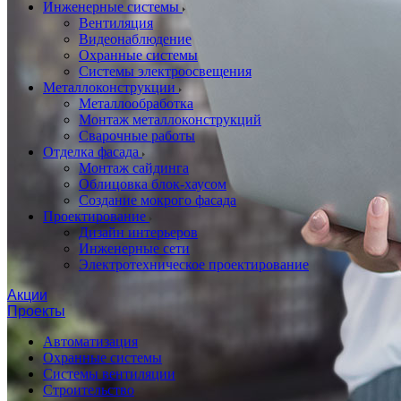
Инженерные системы
Вентиляция
Видеонаблюдение
Охранные системы
Системы электроосвещения
Металлоконструкции
Металлообработка
Монтаж металлоконструкций
Сварочные работы
Отделка фасада
Монтаж сайдинга
Облицовка блок-хаусом
Создание мокрого фасада
Проектирование
Дизайн интерьеров
Инженерные сети
Электротехническое проектирование
Акции
Проекты
Автоматизация
Охранные системы
Системы вентиляции
Строительство