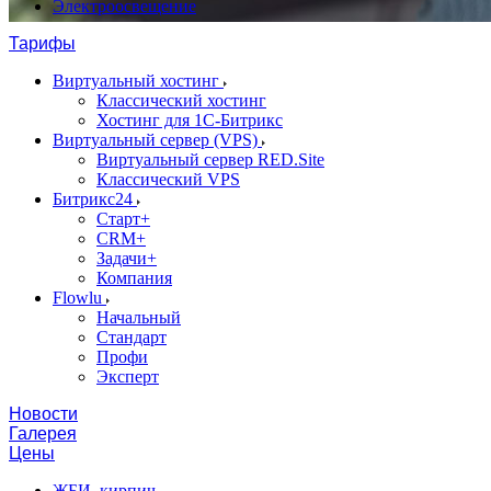
Электроосвещение
Тарифы
Виртуальный хостинг
Классический хостинг
Хостинг для 1С-Битрикс
Виртуальный сервер (VPS)
Виртуальный сервер RED.Site
Классический VPS
Битрикс24
Старт+
CRM+
Задачи+
Компания
Flowlu
Начальный
Стандарт
Профи
Эксперт
Новости
Галерея
Цены
ЖБИ, кирпич