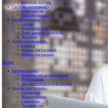
Контроль доступа
Системы вентиляции
Воздуховоды
Комплектующие
Стройматериалы
Газоны
Изделия из ДПК
Печи, камины, дымоходы
Черепица
Дизайнерская мебель
Кровати
Мебель для гостиной
Мебель для спальни
Услуги
Автоматизация
Комплексная автоматизация
POS-системы
Автоматизация отдела продаж
Аренда спецтехники
Автокраны
Манипуляторы
Самосвалы
Экскаваторы