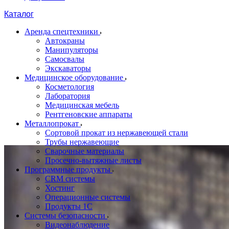
Каталог
Аренда спецтехники
Автокраны
Манипуляторы
Самосвалы
Экскаваторы
Медицинское оборудование
Косметология
Лаборатория
Медицинская мебель
Рентгеновские аппараты
Металлопрокат
Сортовой прокат из нержавеющей стали
Трубы нержавеющие
Сварочные материалы
Просечно-вытяжные листы
Программные продукты
CRM системы
Хостинг
Операционные системы
Продукты 1С
Системы безопасности
Видеонаблюдение