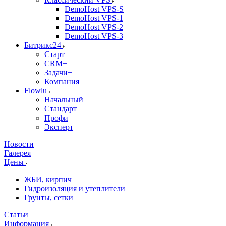
DemoHost VPS-S
DemoHost VPS-1
DemoHost VPS-2
DemoHost VPS-3
Битрикс24
Старт+
CRM+
Задачи+
Компания
Flowlu
Начальный
Стандарт
Профи
Эксперт
Новости
Галерея
Цены
ЖБИ, кирпич
Гидроизоляция и утеплители
Грунты, сетки
Статьи
Информация