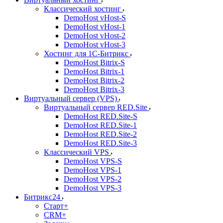
Классический хостинг
DemoHost vHost-S
DemoHost vHost-1
DemoHost vHost-2
DemoHost vHost-3
Хостинг для 1С-Битрикс
DemoHost Bitrix-S
DemoHost Bitrix-1
DemoHost Bitrix-2
DemoHost Bitrix-3
Виртуальный сервер (VPS)
Виртуальный сервер RED.Site
DemoHost RED.Site-S
DemoHost RED.Site-1
DemoHost RED.Site-2
DemoHost RED.Site-3
Классический VPS
DemoHost VPS-S
DemoHost VPS-1
DemoHost VPS-2
DemoHost VPS-3
Битрикс24
Старт+
CRM+