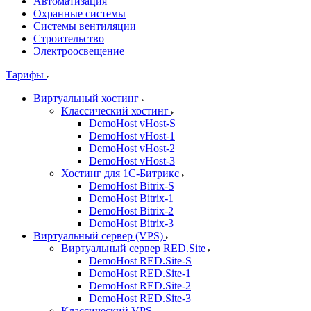
Автоматизация
Охранные системы
Системы вентиляции
Строительство
Электроосвещение
Тарифы
Виртуальный хостинг
Классический хостинг
DemoHost vHost-S
DemoHost vHost-1
DemoHost vHost-2
DemoHost vHost-3
Хостинг для 1С-Битрикс
DemoHost Bitrix-S
DemoHost Bitrix-1
DemoHost Bitrix-2
DemoHost Bitrix-3
Виртуальный сервер (VPS)
Виртуальный сервер RED.Site
DemoHost RED.Site-S
DemoHost RED.Site-1
DemoHost RED.Site-2
DemoHost RED.Site-3
Классический VPS