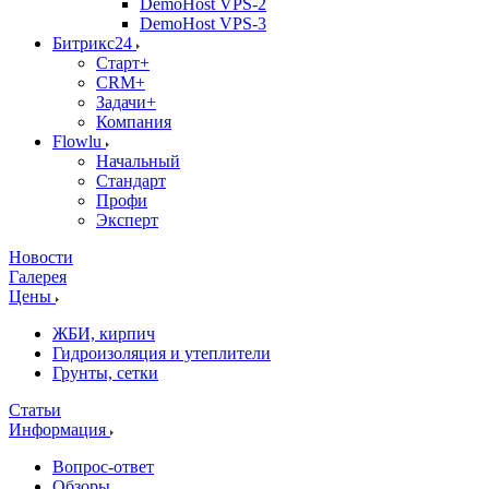
DemoHost VPS-2
DemoHost VPS-3
Битрикс24
Старт+
CRM+
Задачи+
Компания
Flowlu
Начальный
Стандарт
Профи
Эксперт
Новости
Галерея
Цены
ЖБИ, кирпич
Гидроизоляция и утеплители
Грунты, сетки
Статьи
Информация
Вопрос-ответ
Обзоры