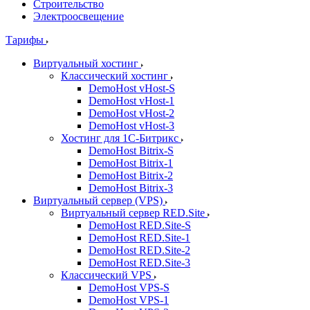
Строительство
Электроосвещение
Тарифы
Виртуальный хостинг
Классический хостинг
DemoHost vHost-S
DemoHost vHost-1
DemoHost vHost-2
DemoHost vHost-3
Хостинг для 1С-Битрикс
DemoHost Bitrix-S
DemoHost Bitrix-1
DemoHost Bitrix-2
DemoHost Bitrix-3
Виртуальный сервер (VPS)
Виртуальный сервер RED.Site
DemoHost RED.Site-S
DemoHost RED.Site-1
DemoHost RED.Site-2
DemoHost RED.Site-3
Классический VPS
DemoHost VPS-S
DemoHost VPS-1