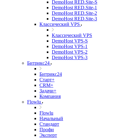
DemoHost RED.Site-S
DemoHost RED.Site-1
DemoHost RED.Site-2
DemoHost RED.Site-3
Классический VPS
Классический VPS
DemoHost VPS-S
DemoHost VPS-1
DemoHost VPS-2
DemoHost VPS-3
Битрикс24
Битрикс24
Старт+
CRM+
Задачи+
Компания
Flowlu
Flowlu
Начальный
Стандарт
Профи
Эксперт