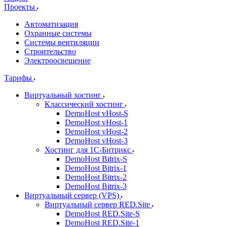
Проекты
Автоматизация
Охранные системы
Системы вентиляции
Строительство
Электроосвещение
Тарифы
Виртуальный хостинг
Классический хостинг
DemoHost vHost-S
DemoHost vHost-1
DemoHost vHost-2
DemoHost vHost-3
Хостинг для 1С-Битрикс
DemoHost Bitrix-S
DemoHost Bitrix-1
DemoHost Bitrix-2
DemoHost Bitrix-3
Виртуальный сервер (VPS)
Виртуальный сервер RED.Site
DemoHost RED.Site-S
DemoHost RED.Site-1