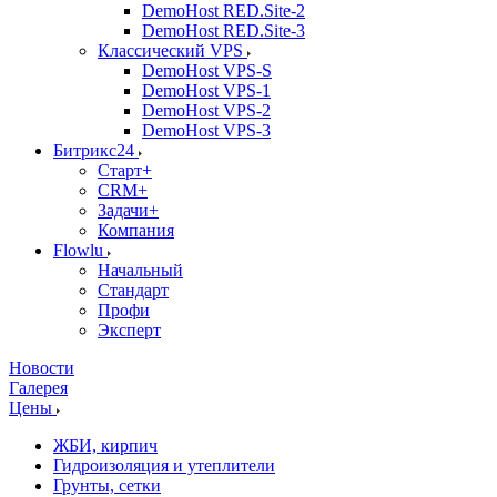
DemoHost RED.Site-2
DemoHost RED.Site-3
Классический VPS
DemoHost VPS-S
DemoHost VPS-1
DemoHost VPS-2
DemoHost VPS-3
Битрикс24
Старт+
CRM+
Задачи+
Компания
Flowlu
Начальный
Стандарт
Профи
Эксперт
Новости
Галерея
Цены
ЖБИ, кирпич
Гидроизоляция и утеплители
Грунты, сетки