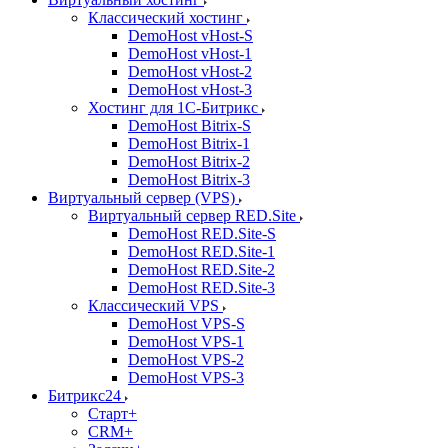
Классический хостинг
DemoHost vHost-S
DemoHost vHost-1
DemoHost vHost-2
DemoHost vHost-3
Хостинг для 1С-Битрикс
DemoHost Bitrix-S
DemoHost Bitrix-1
DemoHost Bitrix-2
DemoHost Bitrix-3
Виртуальный сервер (VPS)
Виртуальный сервер RED.Site
DemoHost RED.Site-S
DemoHost RED.Site-1
DemoHost RED.Site-2
DemoHost RED.Site-3
Классический VPS
DemoHost VPS-S
DemoHost VPS-1
DemoHost VPS-2
DemoHost VPS-3
Битрикс24
Старт+
CRM+