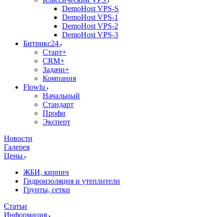
DemoHost VPS-S
DemoHost VPS-1
DemoHost VPS-2
DemoHost VPS-3
Битрикс24
Старт+
CRM+
Задачи+
Компания
Flowlu
Начальный
Стандарт
Профи
Эксперт
Новости
Галерея
Цены
ЖБИ, кирпич
Гидроизоляция и утеплители
Грунты, сетки
Статьи
Информация