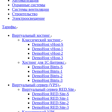
Автоматизация
Охранные системы
Системы вентиляции
Строительство
Электроосвещение
Тарифы
Виртуальный хостинг
Классический хостинг
DemoHost vHost-S
DemoHost vHost-1
DemoHost vHost-2
DemoHost vHost-3
Хостинг для 1С-Битрикс
DemoHost Bitrix-S
DemoHost Bitrix-1
DemoHost Bitrix-2
DemoHost Bitrix-3
Виртуальный сервер (VPS)
Виртуальный сервер RED.Site
DemoHost RED.Site-S
DemoHost RED.Site-1
DemoHost RED.Site-2
DemoHost RED.Site-3
Классический VPS